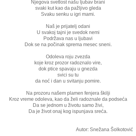
Njegova svetlost našu ljubav brani
svaki kut kao da pažljivo gleda
Svaku senku u igri mami.
Naš je prijatelj odani
U svakoj tajni je svedok nemi
Podržava nas u ljubavi
Dok se na počinak sprema mesec sneni.
Odoleva roju zvezda
koje kroz prozor radoznalo vire,
dok ptice spavaju u gnezda
svici su tu
da noć i dan u svitanju pomire.
Na prozoru našem plamen fenjera škilji
Kroz vreme odoleva, kao da želi radoznale da podseća
Da se jednom u životu samo živi,
Da je život onaj kog ispunjava sreća.
Autor: Snežana Šolkotović