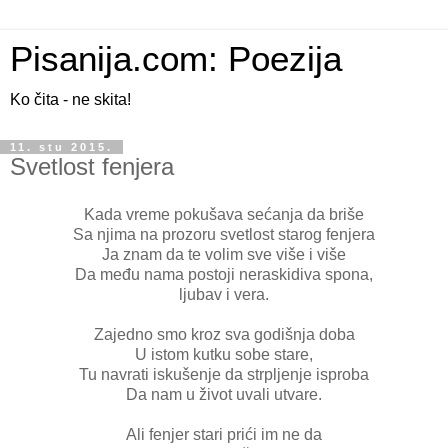
Pisanija.com: Poezija
Ko čita - ne skita!
11. stu 2015.
Svetlost fenjera
Kada vreme pokušava sećanja da briše
Sa njima na prozoru svetlost starog fenjera
Ja znam da te volim sve više i više
Da među nama postoji neraskidiva spona,
ljubav i vera.
Zajedno smo kroz sva godišnja doba
U istom kutku sobe stare,
Tu navrati iskušenje da strpljenje isproba
Da nam u život uvali utvare.
Ali fenjer stari prići im ne da