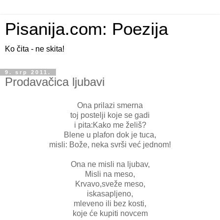
Pisanija.com: Poezija
Ko čita - ne skita!
9. srp 2011.
Prodavačica ljubavi
Ona prilazi smerna
toj postelji koje se gadi
i pita:Kako me želiš?
Blene u plafon dok je tuca,
misli: Bože, neka svrši već jednom!
Ona ne misli na ljubav,
Misli na meso,
Krvavo,sveže meso,
iskasapljeno,
mleveno ili bez kosti,
koje će kupiti novcem