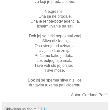
za koji je prodala sebe.
Ne,grešite...
Ona se ne prodaje,
Ona je rent-a-body agencija,
Iznajmljivanje na sat.
Dok joj se neki nepoznati znoj
Sliva niz ledja,
Ona stenje od uživanja,
Uvija se kao zmija,
Priča mu kako je dobar,
Još boljeg nije imala.
I sve voli što joj on radi.
I sve može.
Dok joj se sperma sliva niz lice,
drhtavim rukama pali cigaretu.
Autor: Gordana Perić
Objavljeno na datum
9.7.11